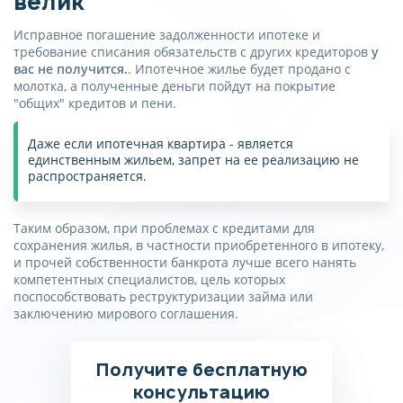
велик
Ваша заявка принята!
Имя
Спасибо вы помогли
Исправное погашение задолженности ипотеке и
Скоро с вами свяжется наш
Отправляя форму, я
нам стать лучше!
требование списания обязательств с других кредиторов
у
менеджер и ответит на все
соглашаюсь на
обработку
вас не получится.
. Ипотечное жилье будет продано с
интерисующие вас вопросы
персональных данных
молотка, а полученные деньги пойдут на покрытие
Телефон
Хорошо
"общих" кредитов и пени.
Хорошо
Отправляя форму, я
соглашаюсь с
политикой
Даже если ипотечная квартира - является
конфиденциальности
Отправляя форму, я
единственным жильем, запрет на ее реализацию не
соглашаюсь на
обработку
распространяется.
персональных данных
Получить консультацию
Отправляя форму, я
Пожалуйста, корректно
Таким образом, при проблемах с кредитами для
заполните поля, согласитесь на
соглашаюсь с
политикой
сохранения жилья, в частности приобретенного в ипотеку,
обработку данных, согласитесь
конфиденциальности
и прочей собственности банкрота лучше всего нанять
с политикой
компетентных специалистов, цель которых
конфиденциальности
поспособствовать реструктуризации займа или
Списать долги
заключению мирового соглашения.
Пожалуйста, корректно
заполните поля, согласитесь
Получите бесплатную
на обработку данных,
согласитесь с политикой
консультацию