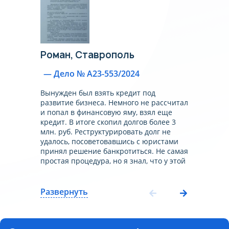
Роман,
Ставрополь
— Дело № А23-553/2024
Вынужден был взять кредит под
развитие бизнеса. Немного не рассчитал
и попал в финансовую яму, взял еще
кредит. В итоге скопил долгов более 3
млн. руб. Реструктурировать долг не
удалось, посоветовавшись с юристами
принял решение банкротиться. Не самая
простая процедура, но я знал, что у этой
компании много успешных дел по
банкротству. Через 9 месяцев меня
признали банкротом. Долг списали в
Развернуть
полном объеме. Могу смело
рекомендовать эту компанию, все
прошел на своем опыте!