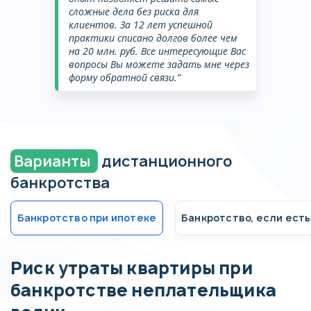
сложные дела без риска для
клиентов. За 12 лет успешной
практики списано долгов более чем
на 20 млн. руб. Все интересующие Вас
вопросы Вы можете задать мне через
форму обратной связи.”
Поздравляем!
Ежемесячная оплата составит
от 7 500 руб на срок 12
месяцев. Точная стоимость
Варианты
дистанционного
процедуры банкротства
банкротства
физлица, с учетом вашей
Получите бесплатную
ситуации, определяется после
консультацию
беседы с юристом компании и
Банкротство при ипотеке
Банкротство, если ест
фиксируется в договоре.
Имя
Оставьте свой номер
Риск утраты квартиры при
телефона
и мы вам перезвоним с номера
банкротстве неплательщика
Телефон
Не пропустите наш звонок!