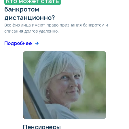
Кто может стать
или продолжении использования сайта
банкротом
после появления сообщения о cookies) и
действует в течение 3 лет, либо до момента
дистанционно?
его отзыва.
Все физ лица имеют право признания банкротом и
списания долгов удаленно.
Отозвать согласие можно, направив
соответствующее уведомление с пометкой
Подробнее
«Отзыв согласия на обработку персональных
данных». Для связи используйте контактные
данные, указанные в разделе «Контакты».
Политика оператора в отношении обработки
персональных данных размещена на
странице: spisat-dolgi26.ru/politika-
konfidencialnosti
Пенсионеры